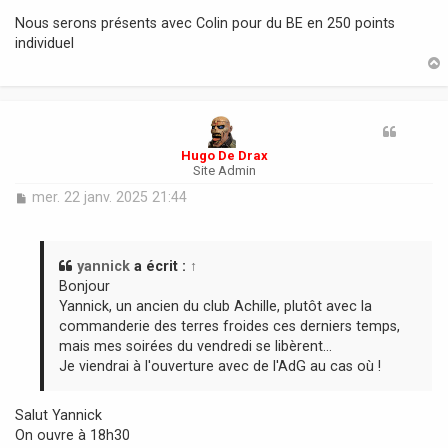
s
Nous serons présents avec Colin pour du BE en 250 points
s
individuel
a
g
e
t
Hugo De Drax
Site Admin
M
mer. 22 janv. 2025 21:44
e
s
s
a
yannick
a écrit :
↑
g
Bonjour
e
Yannick, un ancien du club Achille, plutôt avec la
commanderie des terres froides ces derniers temps,
mais mes soirées du vendredi se libèrent...
Je viendrai à l'ouverture avec de l'AdG au cas où !
Salut Yannick
On ouvre à 18h30