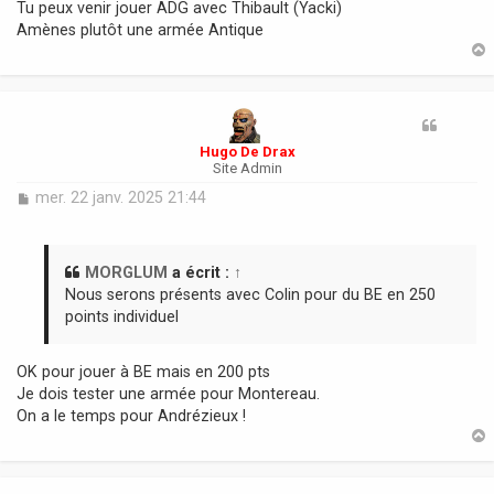
Tu peux venir jouer ADG avec Thibault (Yacki)
Amènes plutôt une armée Antique
t
Hugo De Drax
Site Admin
M
mer. 22 janv. 2025 21:44
e
s
s
a
MORGLUM
a écrit :
↑
g
Nous serons présents avec Colin pour du BE en 250
e
points individuel
OK pour jouer à BE mais en 200 pts
Je dois tester une armée pour Montereau.
On a le temps pour Andrézieux !
t