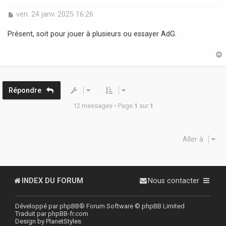
M
ven. 24 janv. 2025 16:26
e
s
Présent, soit pour jouer à plusieurs ou essayer AdG.
s
a
g
e
t
Répondre
12 messages • Page
1
sur
1
Aller à
INDEX DU FORUM
Nous contacter
Développé par
phpBB
® Forum Software © phpBB Limited
Traduit par
phpBB-fr.com
Design by
PlanetStyles