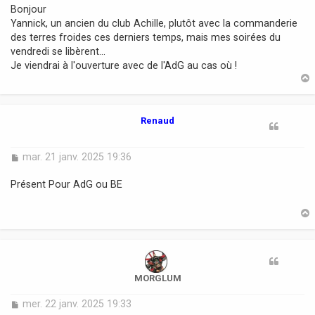
s
Bonjour
s
Yannick, un ancien du club Achille, plutôt avec la commanderie
a
des terres froides ces derniers temps, mais mes soirées du
g
vendredi se libèrent...
e
Je viendrai à l'ouverture avec de l'AdG au cas où !
t
Renaud
M
mar. 21 janv. 2025 19:36
e
s
Présent Pour AdG ou BE
s
a
g
e
t
MORGLUM
M
mer. 22 janv. 2025 19:33
e