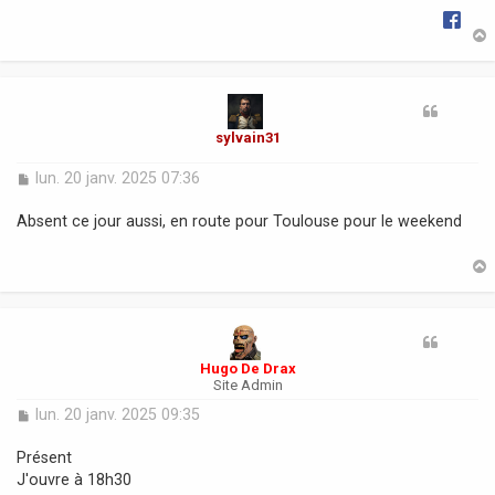
e
t
sylvain31
M
lun. 20 janv. 2025 07:36
e
s
Absent ce jour aussi, en route pour Toulouse pour le weekend
s
a
g
e
t
Hugo De Drax
Site Admin
M
lun. 20 janv. 2025 09:35
e
s
Présent
s
J'ouvre à 18h30
a