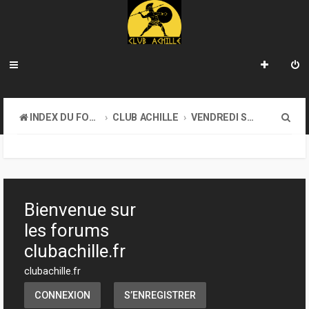
R
INDEX DU FORUM
CLUB ACHILLE
VENDREDI SOIR D'ACHILLE
e
c
h
e
Bienvenue sur
r
les forums
c
clubachille.fr
h
clubachille.fr
e
CONNEXION
S’ENREGISTRER