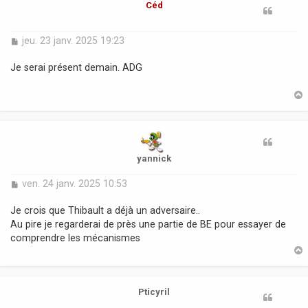
Céd
M
jeu. 23 janv. 2025 19:23
e
s
Je serai présent demain. ADG
s
a
g
e
t
yannick
M
ven. 24 janv. 2025 10:53
e
s
Je crois que Thibault a déjà un adversaire..
s
Au pire je regarderai de près une partie de BE pour essayer de
a
comprendre les mécanismes
g
e
t
Pticyril