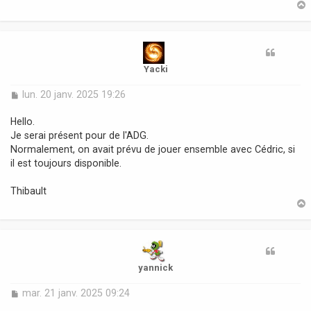
g
e
t
Yacki
M
lun. 20 janv. 2025 19:26
e
s
Hello.
s
Je serai présent pour de l'ADG.
a
Normalement, on avait prévu de jouer ensemble avec Cédric, si
g
il est toujours disponible.
e
Thibault
t
yannick
M
mar. 21 janv. 2025 09:24
e