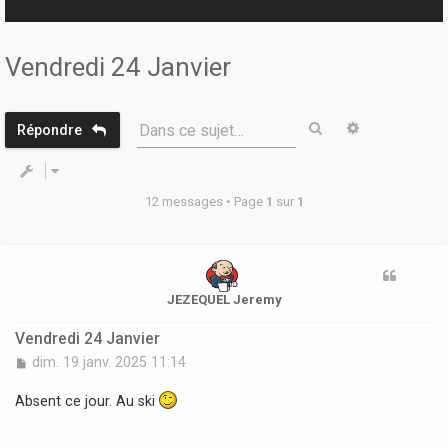
r
Vendredi 24 Janvier
Rechercher
Recherche 
Dans ce sujet…
Répondre
12 messages • Page
1
sur
1
JEZEQUEL Jeremy
Vendredi 24 Janvier
M
dim. 19 janv. 2025 11:14
e
s
Absent ce jour. Au ski
s
a
g