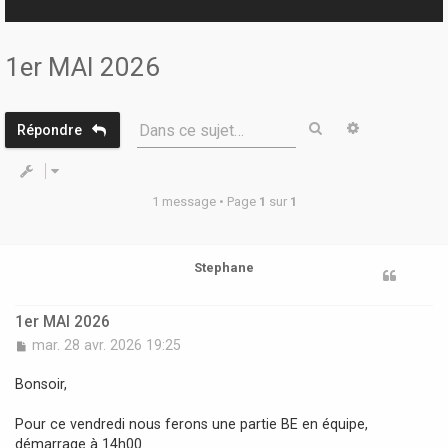
r
1er MAI 2026
Rechercher
Recherche 
Dans ce sujet…
Répondre
1 message • Page
1
sur
1
Stephane
1er MAI 2026
M
mar. 28 avr. 2026 19:25
e
s
Bonsoir,
s
a
Pour ce vendredi nous ferons une partie BE en équipe,
g
démarrage à 14h00.
e