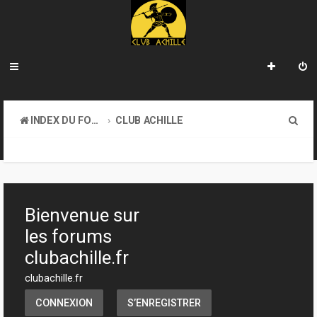
R
INDEX DU FORUM
CLUB ACHILLE
e
VENDREDI SOIR D'ACHILLE
c
h
e
Bienvenue sur
r
les forums
c
clubachille.fr
h
clubachille.fr
e
CONNEXION
S’ENREGISTRER