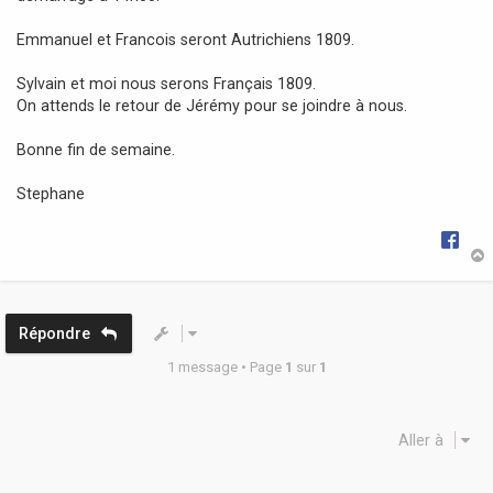
Emmanuel et Francois seront Autrichiens 1809.
Sylvain et moi nous serons Français 1809.
On attends le retour de Jérémy pour se joindre à nous.
Bonne fin de semaine.
Stephane
t
Répondre
1 message • Page
1
sur
1
Aller à