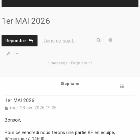
r
1er MAI 2026
Rechercher
Recherche 
Dans ce sujet…
Répondre
1 message • Page
1
sur
1
Stephane
1er MAI 2026
M
mar. 28 avr. 2026 19:25
e
s
Bonsoir,
s
a
Pour ce vendredi nous ferons une partie BE en équipe,
g
démarrage à 14h00.
e