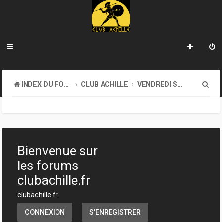
R
INDEX DU FORUM
CLUB ACHILLE
VENDREDI SOIR D'ACHILLE
e
c
h
e
Bienvenue sur
r
les forums
c
clubachille.fr
h
clubachille.fr
e
CONNEXION
S’ENREGISTRER