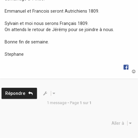
Emmanuel et Francois seront Autrichiens 1809.
Sylvain et moi nous serons Français 1809.
On attends le retour de Jérémy pour se joindre à nous.
Bonne fin de semaine.
Stephane
t
Répondre
1 message • Page
1
sur
1
Aller à