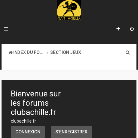
R
INDEX DU FORUM
SECTION JEUX
e
TRANSACTIONS
c
h
e
Bienvenue sur
r
les forums
c
clubachille.fr
h
clubachille.fr
e
CONNEXION
S’ENREGISTRER