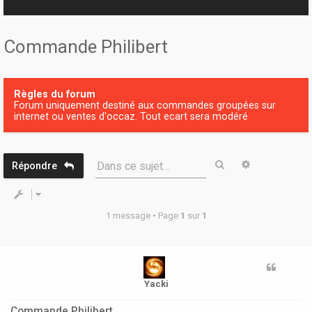
r
Commande Philibert
Règles du forum
Forum uniquement destiné aux commandes groupées sur
internet ou ventes d'occaz. Tout ecart sera modéré
Rechercher
Recherche 
Dans ce sujet…
Répondre
1 message • Page
1
sur
1
Yacki
Commande Philibert