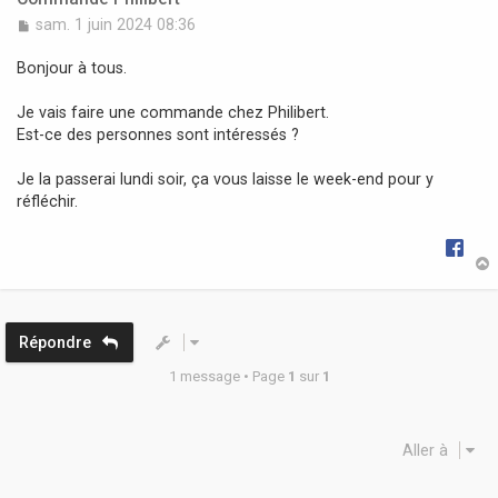
M
sam. 1 juin 2024 08:36
e
s
Bonjour à tous.
s
a
Je vais faire une commande chez Philibert.
g
Est-ce des personnes sont intéressés ?
e
Je la passerai lundi soir, ça vous laisse le week-end pour y
réfléchir.
t
Répondre
1 message • Page
1
sur
1
Aller à