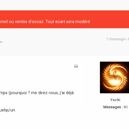
net ou ventes d'occaz. Tout ecart sera modéré
1 message •
he avancée
ps (pourquoi ? me direz-vous, j'ai déjà
Yacki
Messages :
80
uelqu'un.