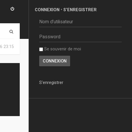
CONNEXION
•
S’ENREGISTRER
R
e
6 23:15
Se souvenir de moi
c
h
e
r
S’enregistrer
c
h
e
r