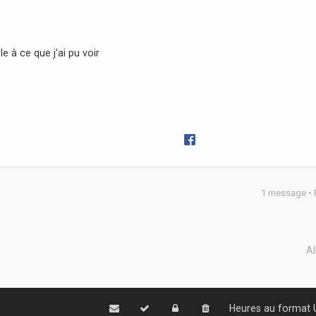
e à ce que j'ai pu voir
1 message •
Al
Heures au format