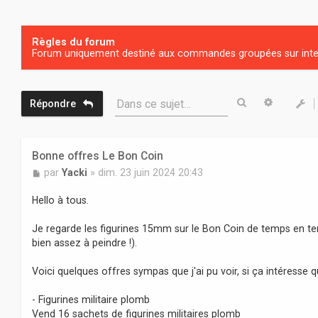
Règles du forum
Forum uniquement destiné aux commandes groupées sur inter
Rechercher
Recherc
Dans ce sujet…
Répondre
Bonne offres Le Bon Coin
M
par
Yacki
»
dim. 23 juin 2024 20:43
e
s
Hello à tous.
s
a
Je regarde les figurines 15mm sur le Bon Coin de temps en tem
g
bien assez à peindre !).
e
Voici quelques offres sympas que j'ai pu voir, si ça intéresse q
- Figurines militaire plomb
Vend 16 sachets de figurines militaires plomb