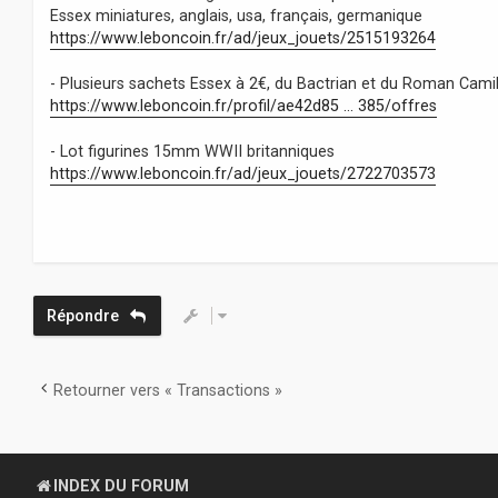
Essex miniatures, anglais, usa, français, germanique
https://www.leboncoin.fr/ad/jeux_jouets/2515193264
- Plusieurs sachets Essex à 2€, du Bactrian et du Roman Camill
https://www.leboncoin.fr/profil/ae42d85 ... 385/offres
- Lot figurines 15mm WWII britanniques
https://www.leboncoin.fr/ad/jeux_jouets/2722703573
Répondre
Retourner vers « Transactions »
INDEX DU FORUM