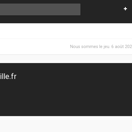
Nous sommes le jeu. 6 août 202
le.fr