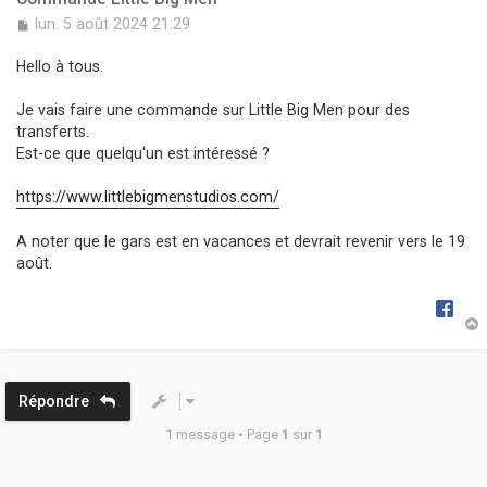
M
lun. 5 août 2024 21:29
e
s
Hello à tous.
s
a
Je vais faire une commande sur Little Big Men pour des
g
transferts.
e
Est-ce que quelqu'un est intéressé ?
https://www.littlebigmenstudios.com/
A noter que le gars est en vacances et devrait revenir vers le 19
août.
t
Répondre
1 message • Page
1
sur
1