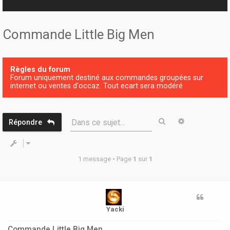
r
Commande Little Big Men
Règles du forum
Forum uniquement destiné aux commandes groupées sur
internet ou ventes d'occaz. Tout ecart sera modéré
Rechercher
Recherche 
Dans ce sujet…
Répondre
1 message • Page
1
sur
1
Yacki
Commande Little Big Men