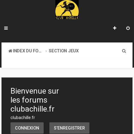
R
INDEX DU FORUM
SECTION JEUX
e
TRANSACTIONS
c
h
e
Bienvenue sur
r
les forums
c
clubachille.fr
h
clubachille.fr
e
CONNEXION
S’ENREGISTRER