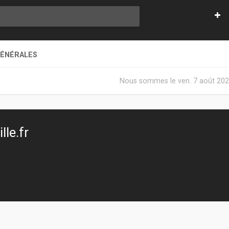
GÉNÉRALES
Nous sommes le ven. 7 août 202
le.fr