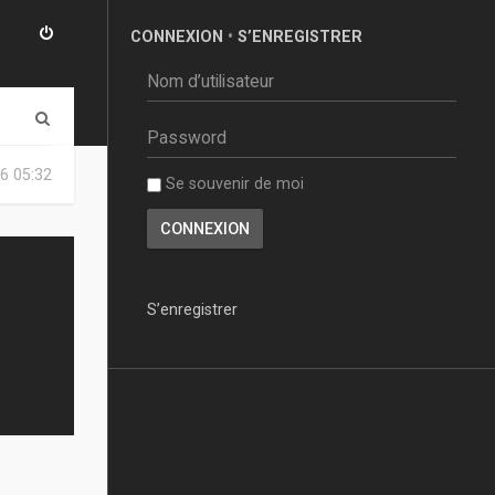
CONNEXION
•
S’ENREGISTRER
R
e
6 05:32
Se souvenir de moi
c
h
e
r
S’enregistrer
c
h
e
r