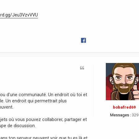
cord.gg/Jeu3VzvVVU
ur ou d'une communauté. Un endroit où toi et
 Un endroit qui permettrait plus
ouvent.
bobafred69
Messages :
329
jets où vous pouvez collaborer, partager et
pe de discussion.
ans ton serveur peuvent voir que tu es là et