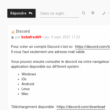
Rechercher
Recherc
Dans ce sujet…
Répondre
Discord
M
par
bobafred69
»
jeu. 9 sept. 2021 11:22
e
s
Pour créer un compte Discord c'est ici :
https://discord.com/l
s
Il vous faut seulement une adresse mail valide.
a
g
Vous pouvez ensuite consulter le discord via votre navigateur 
e
application disponible sur diffèrent system :
Windows
iOs
Android
Linux
Mac
Téléchargement disponible :
https://discord.com/download