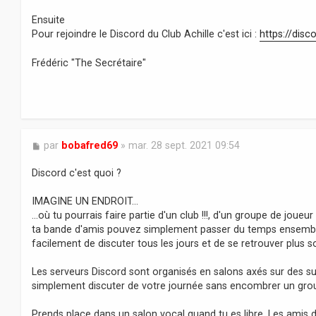
Ensuite
Pour rejoindre le Discord du Club Achille c'est ici :
https://dis
Frédéric "The Secrétaire"
M
par
bobafred69
»
mar. 28 sept. 2021 09:54
e
s
Discord c'est quoi ?
s
a
IMAGINE UN ENDROIT...
g
…où tu pourrais faire partie d'un club !!!, d'un groupe de joue
e
ta bande d'amis pouvez simplement passer du temps ensemble.
facilement de discuter tous les jours et de se retrouver plus s
Les serveurs Discord sont organisés en salons axés sur des su
simplement discuter de votre journée sans encombrer un grou
Prends place dans un salon vocal quand tu es libre. Les amis d