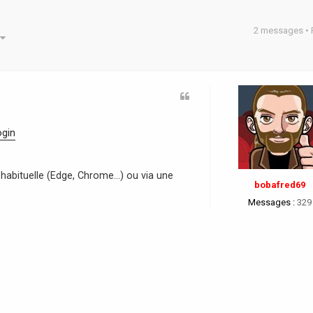
2 messages •
he avancée
ogin
habituelle (Edge, Chrome...) ou via une
bobafred69
Messages :
329